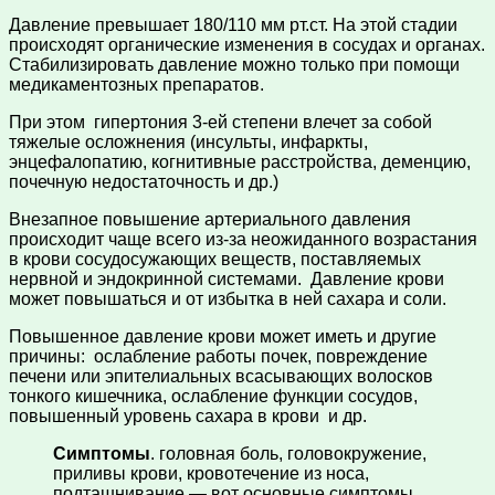
Давление превышает 180/110 мм рт.ст. На этой стадии
происходят органические изменения в сосудах и органах.
Стабилизировать давление можно только при помощи
медикаментозных препаратов.
При этом гипертония 3-ей степени влечет за собой
тяжелые осложнения (инсульты, инфаркты,
энцефалопатию, когнитивные расстройства, деменцию,
почечную недостаточность и др.)
Внезапное повышение артериального давления
происходит чаще всего из-за неожиданного возрастания
в крови сосудосужающих веществ, поставляемых
нервной и эндокринной системами. Давление крови
может повышаться и от избытка в ней сахара и соли.
Повышенное давление крови может иметь и другие
причины: ослабление работы почек, повреждение
печени или эпителиальных всасывающих волосков
тонкого кишечника, ослабление функции сосудов,
повышенный уровень сахара в крови и др.
Симптомы
. головная боль, головокружение,
приливы крови, кровотечение из носа,
подташнивание — вот основные симптомы