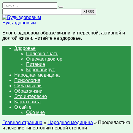
Перейти
Search
к
for:
содержанию
Будь здоровым
Блог о здоровом образе жизни, интересной, активной и
долгой жизни. Читайте на здоровье.
Здоровье
Полезно знать
Отвечает доктор
Питание
Коронавирус
Народная медицина
Психология
Сила мысли
Образ жизни
Это интересно
Карта сайта
О сайте
Обо мне
Главная страница
»
Народная медицина
»
Профилактика
и лечение гипертонии первой степени