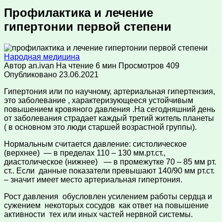
Профилактика и лечение
гипертонии первой степени
Народная медицина
Автор
an.ivan
На чтение
6 мин
Просмотров
409
Опубликовано
23.06.2021
Гипертония или по научному, артериальная гипертензия,
это заболевание , характеризующееся устойчивым
повышением кровяного давления .На сегодняшний день
от заболевания страдает каждый третий житель планеты
( в основном это люди старшей возрастной группы).
Нормальным считается давление: систолическое
(верхнее) — в пределах 110 – 130 мм.рт.ст.,
диастолическое (нижнее) — в промежутке 70 – 85 мм рт.
ст.. Если данные показатели превышают 140/90 мм рт.ст.
– значит имеет место артериальная гипертония.
Рост давления обусловлен усилением работы сердца и
сужением некоторых сосудов как ответ на повышение
активности тех или иных частей нервной системы.