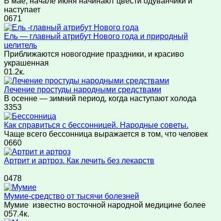
В мае, начале июня начинают цвести одуванчики и
наступает
0
671
Ель — главный атрибут Нового года и природный
целитель
Приближаются новогодние праздники, и красиво
украшенная
0
1.2к.
Лечение простуды народными средствами
В осенне — зимний период, когда наступают холода
3
353
Как справиться с бессонницей. Народные советы.
Чаще всего бессонница выражается в том, что человек
0
660
Артрит и артроз. Как лечить без лекарств
0
478
Мумие-средство от тысячи болезней
Мумие известно восточной народной медицине более
0
57.4к.