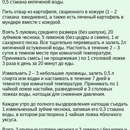
0,5 стакана кипяченой воды.
Пить отвар из картофеля, сваренного в кожуре (1 – 2
стакана ежедневно), а также есть печеный картофель в
мундире вместе с кожурой.
Взять 5 луковиц среднего размера (без шелухи), 20
зубчиков чеснока, 5 лимонов (без цедры и семян), 1 кг
сахарного песка. Все тщательно перемешать и залить 2л
кипяченой остуженной воды. Настоять в течение 2 – 3
суток в темном месте при комнатной температуре.
Принимать смесь ( не процеживая ) по 1 столовой ложке
3 раза в день за 20 минут до еды.
Измельчить 2 – 3 небольшие луковицы, залить 0,5 л
спирта или водки и настаивать в течение 7 дней в
темноте при комнатной температуре. Принимать по 1
чайной ложке настойки, разведенной в 3 столовых
ложках воды, натощак для снижения давления.
Каждое утро до полного выздоровления натощак съедать
1 измельченный зубчик чеснока, запивая его 0,3 стакана
воды, в котором растворена 1 чайная ложка яблочного
уксуса.
Взять 3 крупные головки чеснока и 3 лимона ( без корки и