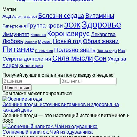
Метки
Болезни сердца
Витамины
АСД
Артрит и артроз
Здоровье
ЗОЖ
Группа крови
Гипертония
Коронавирус
Иммунитет
Лекарства
Кишечник
Любовь
Новый год
Образ жизни
Мумие
Массаж
Питание
Полезно знать
Рак
Пневмония
Польза воды
Сила мысли
Сон
Секреты долголетия
Уход за
лицом
Холестерин
Получай лучшие статьи на почту каждую неделю
Подписаться
Вам также может понравиться
Осенние ягоды: источник витаминов и здоровья на
каждый день
Осенние ягоды — это настоящий источник витаминов и
0
889
Солнечный напиток. Чай из одуванчика