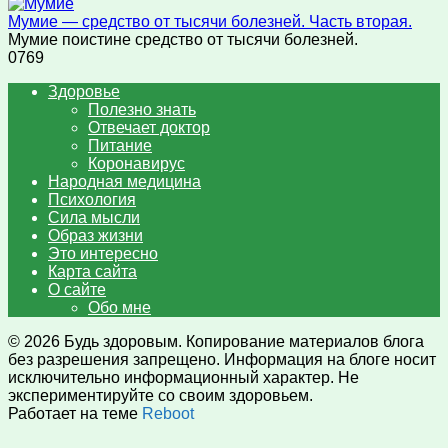
Мумие — средство от тысячи болезней. Часть вторая.
Мумие поистине средство от тысячи болезней.
0
769
Здоровье
Полезно знать
Отвечает доктор
Питание
Коронавирус
Народная медицина
Психология
Сила мысли
Образ жизни
Это интересно
Карта сайта
О сайте
Обо мне
© 2026 Будь здоровым. Копирование материалов блога
без разрешения запрещено. Информация на блоге носит
исключительно информационный характер. Не
экспериментируйте со своим здоровьем.
Работает на теме
Reboot