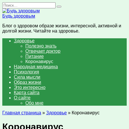
Перейти
Search
к
for:
содержанию
Будь здоровым
Блог о здоровом образе жизни, интересной, активной и
долгой жизни. Читайте на здоровье.
Здоровье
Полезно знать
Отвечает доктор
Питание
Коронавирус
Народная медицина
Психология
Сила мысли
Образ жизни
Это интересно
Карта сайта
О сайте
Обо мне
Главная страница
»
Здоровье
»
Коронавирус
Коронавирус