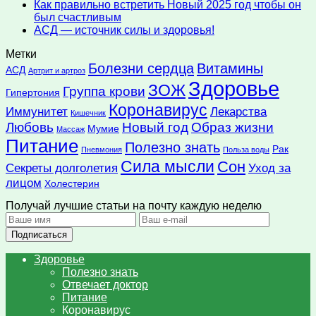
Как правильно встретить Новый 2025 год чтобы он
был счастливым
АСД — источник силы и здоровья!
Метки
Болезни сердца
Витамины
АСД
Артрит и артроз
Здоровье
ЗОЖ
Группа крови
Гипертония
Коронавирус
Иммунитет
Лекарства
Кишечник
Любовь
Новый год
Образ жизни
Мумие
Массаж
Питание
Полезно знать
Рак
Пневмония
Польза воды
Сила мысли
Сон
Секреты долголетия
Уход за
лицом
Холестерин
Получай лучшие статьи на почту каждую неделю
Подписаться
Здоровье
Полезно знать
Отвечает доктор
Питание
Коронавирус