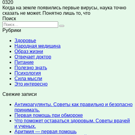
0
320
Когда на земле появились первые вирусы, наука точно
сказать не может. Понятно лишь то, что
Поиск
Search
for:
Рубрики
Здоровье
Народная медицина
Образ жизни
Отвечает доктор
Питание
Полезно знать
Психология
Сила мысли
Это интересно
Свежие записи
Антикоагулянты. Советы как правильно и безопасно
принимать.
Первая помощь при обмороке
Что поможет оставаться здоровым. Советы врачей
и ученых.
Аритмия — первая помощь