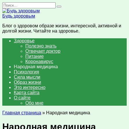
Перейти
Search
к
for:
содержанию
Будь здоровым
Блог о здоровом образе жизни, интересной, активной и
долгой жизни. Читайте на здоровье.
Здоровье
Полезно знать
Отвечает доктор
Питание
Коронавирус
Народная медицина
Психология
Сила мысли
Образ жизни
Это интересно
Карта сайта
О сайте
Обо мне
Главная страница
»
Народная медицина
Народная медицина