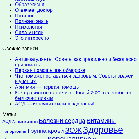
Образ жизни
Отвечает доктор
Питание
Полезно знать
Психология
Сила мысли
Это интересно
Свежие записи
Антикоагулянты. Советы как правильно и безопасно
принимать.
Первая помощь при обмороке
Что поможет оставаться здоровым. Советы врачей
и ученых.
Аритмия — первая помощь
Как правильно встретить Новый 2025 год чтобы он
был счастливым
АСД — источник силы и здоровья!
Метки
Болезни сердца
Витамины
АСД
Артрит и артроз
Здоровье
ЗОЖ
Группа крови
Гипертония
Коронавирус