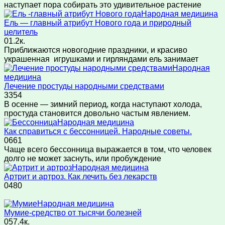
наступает пора собирать это удивительное растение
Народная медицина
Ель — главный атрибут Нового года и природный
целитель
0
1.2к.
Приближаются новогодние праздники, и красиво
украшенная игрушками и гирляндами ель занимает
Народная
медицина
Лечение простуды народными средствами
3
354
В осенне — зимний период, когда наступают холода,
простуда становится довольно частым явлением.
Народная медицина
Как справиться с бессонницей. Народные советы.
0
661
Чаще всего бессонница выражается в том, что человек
долго не может заснуть, или пробуждение
Народная медицина
Артрит и артроз. Как лечить без лекарств
0
480
Народная медицина
Мумие-средство от тысячи болезней
0
57.4к.