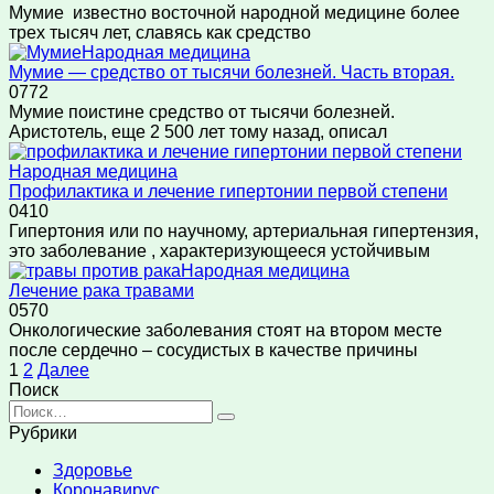
Мумие известно восточной народной медицине более
трех тысяч лет, славясь как средство
Народная медицина
Мумие — средство от тысячи болезней. Часть вторая.
0
772
Мумие поистине средство от тысячи болезней.
Аристотель, еще 2 500 лет тому назад, описал
Народная медицина
Профилактика и лечение гипертонии первой степени
0
410
Гипертония или по научному, артериальная гипертензия,
это заболевание , характеризующееся устойчивым
Народная медицина
Лечение рака травами
0
570
Онкологические заболевания стоят на втором месте
после сердечно – сосудистых в качестве причины
Пагинация
1
2
Далее
записей
Поиск
Search
for:
Рубрики
Здоровье
Коронавирус