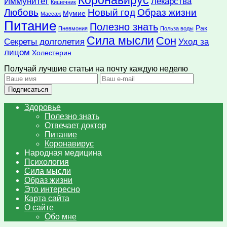
Иммунитет
Лекарства
Кишечник
Любовь
Новый год
Образ жизни
Мумие
Массаж
Питание
Полезно знать
Рак
Пневмония
Польза воды
Сила мысли
Сон
Секреты долголетия
Уход за
лицом
Холестерин
Получай лучшие статьи на почту каждую неделю
Подписаться
Здоровье
Полезно знать
Отвечает доктор
Питание
Коронавирус
Народная медицина
Психология
Сила мысли
Образ жизни
Это интересно
Карта сайта
О сайте
Обо мне