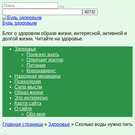
Перейти
Search
к
for:
содержанию
Будь здоровым
Блог о здоровом образе жизни, интересной, активной и
долгой жизни. Читайте на здоровье.
Здоровье
Полезно знать
Отвечает доктор
Питание
Коронавирус
Народная медицина
Психология
Сила мысли
Образ жизни
Это интересно
Карта сайта
О сайте
Обо мне
Главная страница
»
Здоровье
»
Сколько воды нужно пить