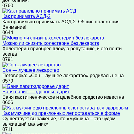
долголетия.
0
760
Как принимать АСД-2
Как правильно принимать АСД-2. Общие положения
Внимание!
0
644
Можно ли снизить холестерин без лекарств
Холестерин приобрел плохую репутацию, и его почти
всегда
0
791
Сон — лучшее лекарство
Поговорка: «Сон – лучшее лекарство» родилась не на
0
579
Баня парит — здоровье дарит
Баня как гигиеническое и целебное средство известна
0
606
Как мужчине до преклонных лет оставаться в форме
Существует выражение, что «мужчина – это чудом
выживший мальчик».
0
711