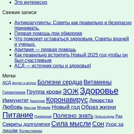
Это интересно
Свежие записи
Антикоагулянты. Советы как правильно и безопасно
принимать.
Первая помощь при обмороке
Что поможет оставаться здоровым. Советы врачей
и ученых.
Аритмия — первая помощь
Как правильно встретить Новый 2025 год чтобы он
был счастливым
АСД — источник силы и здоровья!
Метки
Болезни сердца
Витамины
АСД
Артрит и артроз
Здоровье
ЗОЖ
Группа крови
Гипертония
Коронавирус
Иммунитет
Лекарства
Кишечник
Любовь
Новый год
Образ жизни
Мумие
Массаж
Питание
Полезно знать
Рак
Пневмония
Польза воды
Сила мысли
Сон
Секреты долголетия
Уход за
лицом
Холестерин