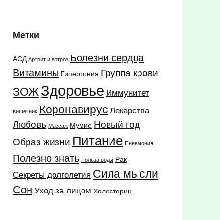
Метки
Болезни сердца
АСД
Артрит и артроз
Витамины
Группа крови
Гипертония
Здоровье
ЗОЖ
Иммунитет
Коронавирус
Лекарства
Кишечник
Любовь
Новый год
Мумие
Массаж
Питание
Образ жизни
Пневмония
Полезно знать
Рак
Польза воды
Сила мысли
Секреты долголетия
Сон
Уход за лицом
Холестерин