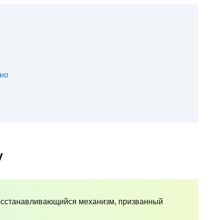
но
у
осстанавливающийся механизм, призванный