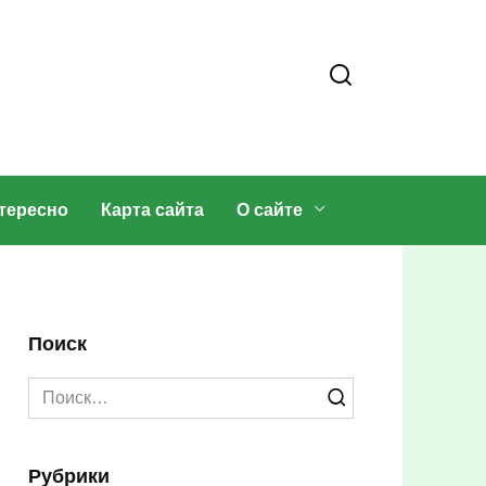
тересно
Карта сайта
О сайте
Поиск
Search
for:
Рубрики