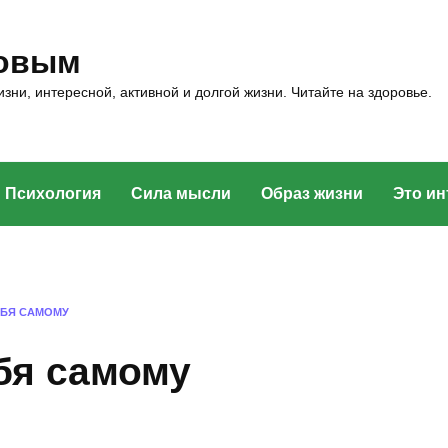
ровым
зни, интересной, активной и долгой жизни. Читайте на здоровье.
Психология
Сила мысли
Образ жизни
Это ин
ЕБЯ САМОМУ
бя самому