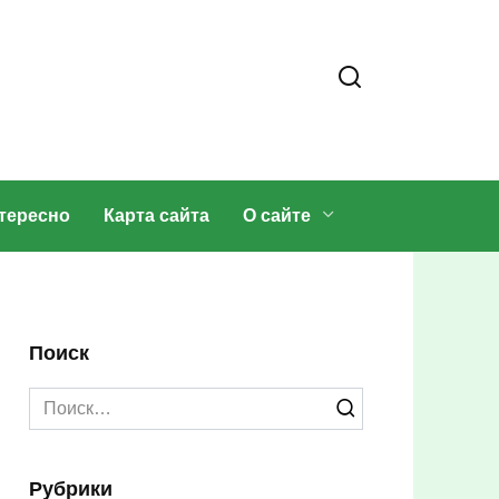
тересно
Карта сайта
О сайте
Поиск
Search
for:
Рубрики