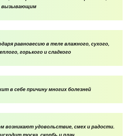
вызывающим
даря равновесию в теле влажного, сухого,
еплого, горького и сладкого
жит в себе причину многих болезней
ом возникают удовольствие, смех и радости.
оисходит тоска, скорбь и плач