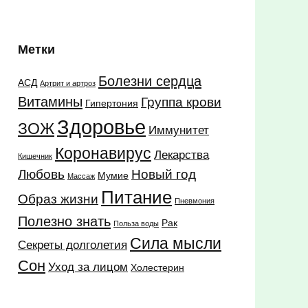
Метки
Болезни сердца
АСД
Артрит и артроз
Витамины
Группа крови
Гипертония
Здоровье
ЗОЖ
Иммунитет
Коронавирус
Лекарства
Кишечник
Любовь
Новый год
Мумие
Массаж
Питание
Образ жизни
Пневмония
Полезно знать
Рак
Польза воды
Сила мысли
Секреты долголетия
Сон
Уход за лицом
Холестерин